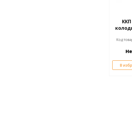
ККП
колодц
Код това
Не
В изб