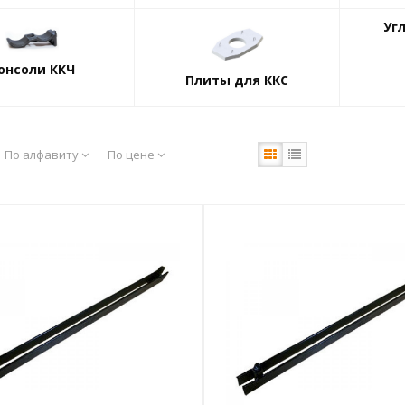
Уг
онсоли ККЧ
Плиты для ККС
По алфавиту
По цене