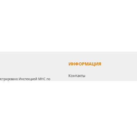
ИНФОРМАЦИЯ
Контакты
егистрировано Инспекцией МНС по
Наш транспорт
Политика конфиденциальности
Обработка персональных данных
Инфо