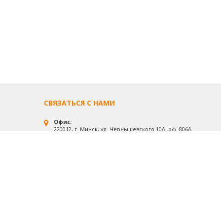
СВЯЗАТЬСЯ С НАМИ
Офис:
220012, г. Минск, ул. Чернышевского 10А, оф. 806А
Производство:
г. Смолевичи, ул. Промышленная 1
Почтовый адрес:
220012, г. Минск, а/я № 119
+375 (44) 573-74-64
+375 (17) 360-94-45
Офис: Пн.-Пт.: 09.00-17.00
Обед: 12.00-13.00