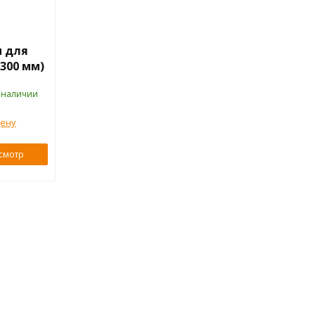
н для
300 мм)
 наличии
цену
смотр