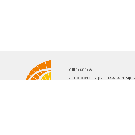
УНП 192211966
Св-во о госрегистрации от 13.02.2014. Зар
Первомайскому району г. Минска