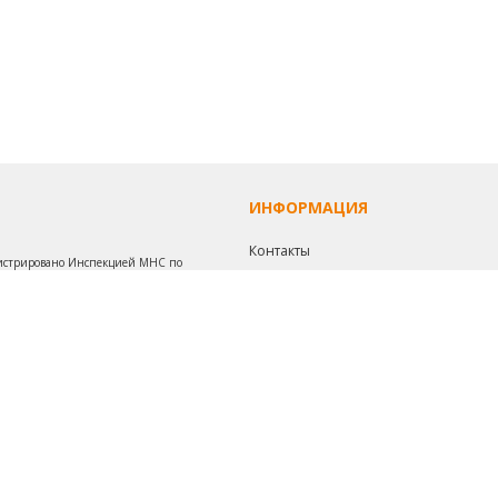
ИНФОРМАЦИЯ
Контакты
егистрировано Инспекцией МНС по
Наш транспорт
Политика конфиденциальности
Обработка персональных данных
Инфо