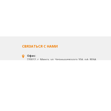
СВЯЗАТЬСЯ С НАМИ
Офис:
220012, г. Минск, ул. Чернышевского 10А, оф. 806А
Производство:
г. Смолевичи, ул. Промышленная 1
Почтовый адрес:
220012, г. Минск, а/я № 119
+375 (44) 573-74-64
+375 (17) 360-94-45
Офис: Пн.-Пт.: 09.00-17.00
Обед: 12.00-13.00