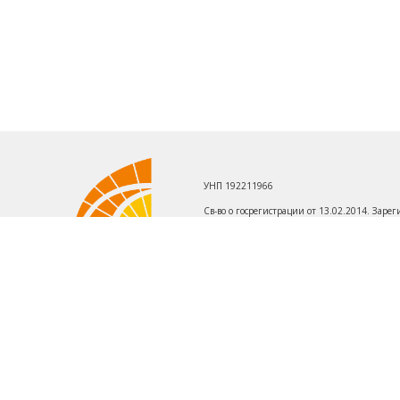
УНП 192211966
Св-во о госрегистрации от 13.02.2014. Зар
Первомайскому району г. Минска