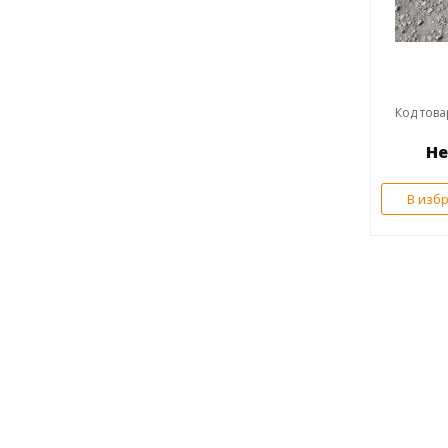
Код това
Не
В изб