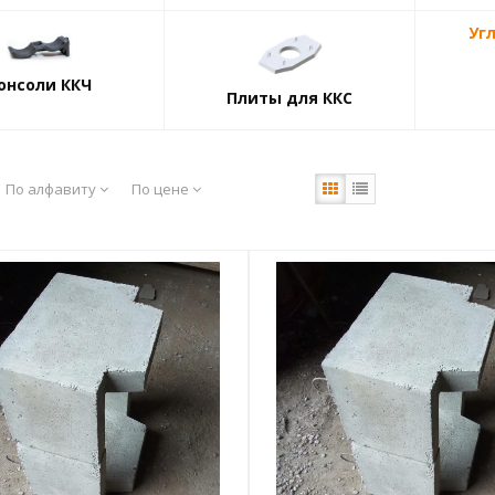
Уг
онсоли ККЧ
Плиты для ККС
По алфавиту
По цене