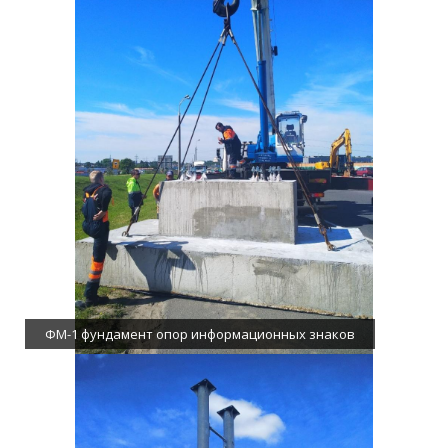
ФМ-1 фундамент опор информационных знаков